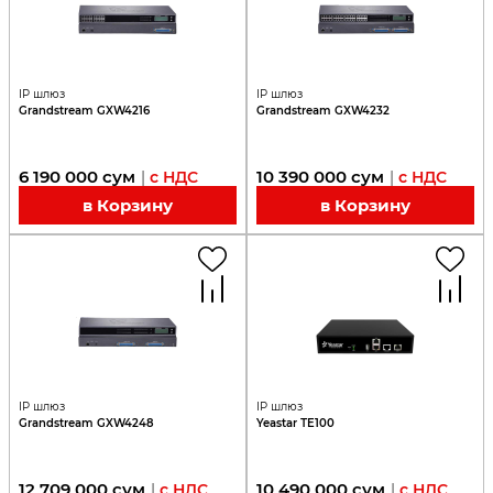
IP шлюз
IP шлюз
Grandstream GXW4216
Grandstream GXW4232
6 190 000
сум
10 390 000
сум
|
с НДС
|
с НДС
в Корзину
в Корзину
IP шлюз
IP шлюз
Grandstream GXW4248
Yeastar ТE100
12 709 000
сум
10 490 000
сум
|
с НДС
|
с НДС