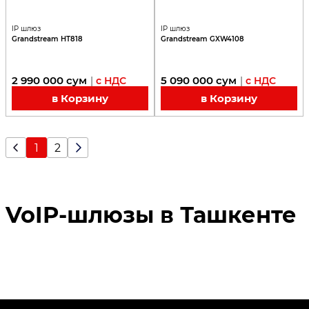
IP шлюз
IP шлюз
Grandstream HT818
Grandstream GXW4108
2 990 000
сум
5 090 000
сум
|
с НДС
|
с НДС
в Корзину
в Корзину
1
2
VoIP-шлюзы в Ташкенте