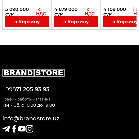
5 090 000
4 679 000
4 109 000
|
с
|
с
|
с
сум
НДС
сум
НДС
сум
Н
в Корзину
в Корзину
в Корзину
+998
71 205 93 93
График работы магазина:
Пн - Сб
,
c
10:00
до
19:00
info@brandstore.uz