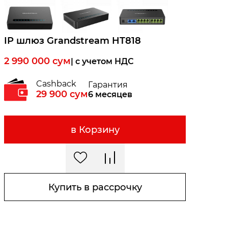
IP шлюз Grandstream HT818
2 990 000
сум
| c учетом НДС
Cashback
Гарантия
29 900
сум
6 месяцев
в Корзину
Купить в рассрочку