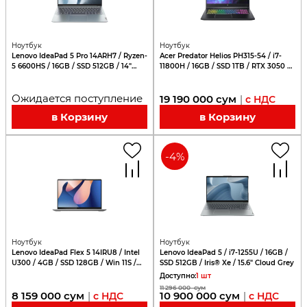
Ноутбук
Ноутбук
Lenovo IdeaPad 5 Pro 14ARH7 / Ryzen-
Acer Predator Helios PH315-54 / i7-
5 6600HS / 16GB / SSD 512GB / 14"
11800H / 16GB / SSD 1TB / RTX 3050 Ti
2.8K
4GB / 15.6"
Ожидается поступление
19 190 000
сум
|
с НДС
в Корзину
в Корзину
-
4
%
Ноутбук
Ноутбук
Lenovo IdeaPad Flex 5 14IRU8 / Intel
Lenovo IdeaPad 5 / i7-1255U / 16GB /
U300 / 4GB / SSD 128GB / Win 11S /
SSD 512GB / Iris® Xe / 15.6" Cloud Grey
14" WUXGA Touch
Доступно
:
1
шт
11 296 000
сум
8 159 000
сум
10 900 000
сум
|
с НДС
|
с НДС