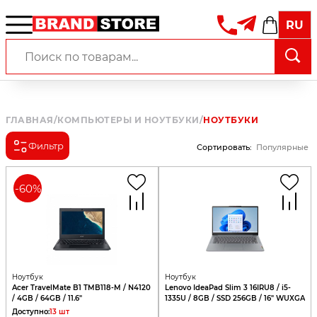
RU
ГЛАВНАЯ
/
КОМПЬЮТЕРЫ И НОУТБУКИ
/
НОУТБУКИ
Фильтр
Сортировать
:
Популярные
-
60
%
Ноутбук
Ноутбук
Acer TravelMate B1 TMB118-M / N4120
Lenovo IdeaPad Slim 3 16IRU8 / i5-
/ 4GB / 64GB / 11.6"
1335U / 8GB / SSD 256GB / 16" WUXGA
Доступно
:
13
шт