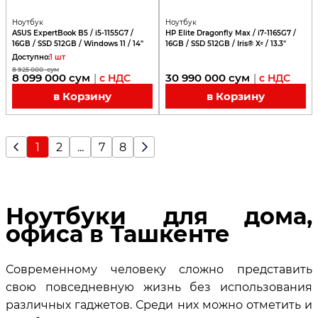
Ноутбук
Ноутбук
ASUS ExpertBook B5 / i5-1155G7 /
HP Elite Dragonfly Max / i7-1165G7 /
16GB / SSD 512GB / Windows 11 / 14"
16GB / SSD 512GB / Iris® Xᵉ / 13.3"
Доступно
:
1
шт
8 925 000
сум
8 099 000
сум
30 990 000
сум
|
с НДС
|
с НДС
в Корзину
в Корзину
1
2
...
7
8
Ноутбуки для дома,
офиса в Ташкенте
Современному человеку сложно представить
свою повседневную жизнь без использования
различных гаджетов. Среди них можно отметить и