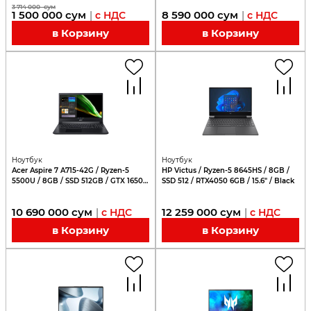
3 714 000
сум
1 500 000
сум
8 590 000
сум
|
с НДС
|
с НДС
в Корзину
в Корзину
Ноутбук
Ноутбук
Acer Aspire 7 A715-42G / Ryzen-5
HP Victus / Ryzen-5 8645HS / 8GB /
5500U / 8GB / SSD 512GB / GTX 1650
SSD 512 / RTX4050 6GB / 15.6" / Black
4GB / 15.6"
10 690 000
сум
12 259 000
сум
|
с НДС
|
с НДС
в Корзину
в Корзину