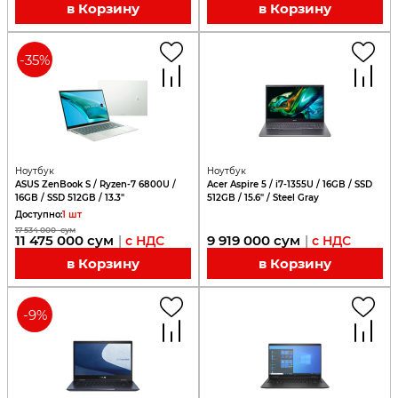
в Корзину
в Корзину
-
35
%
Ноутбук
Ноутбук
ASUS ZenBook S / Ryzen-7 6800U /
Acer Aspire 5 / i7-1355U / 16GB / SSD
16GB / SSD 512GB / 13.3"
512GB / 15.6" / Steel Gray
Доступно
:
1
шт
17 534 000
сум
11 475 000
сум
9 919 000
сум
|
с НДС
|
с НДС
в Корзину
в Корзину
-
9
%