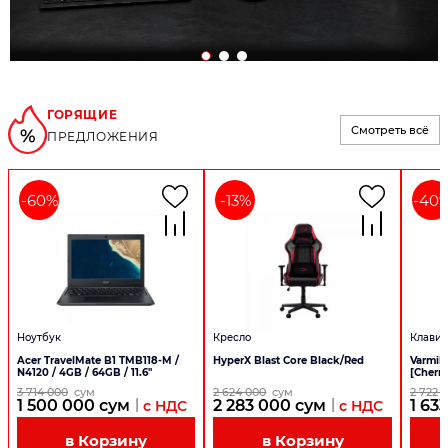
ГОРЯЩИЕ
Смотреть всё
ПРЕДЛОЖЕНИЯ
-
60
%
-
13
%
-
40
Ноутбук
Кресло
Клавиа
Acer TravelMate B1 TMB118-M /
HyperX Blast Core Black/Red
Varmil
N4120 / 4GB / 64GB / 11.6"
[Cherr
3 714 000
сум
2 624 000
сум
2 722 
|
|
1 500 000
сум
2 283 000
сум
1 63
с НДС
с НДС
в Корзину
в Корзину