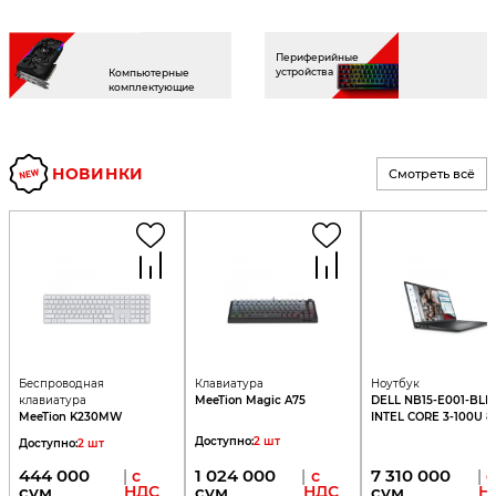
Периферийные
устройства
Компьютерные
комплектующие
НОВИНКИ
Смотреть всё
Беспроводная
Клавиатура
Ноутбук
клавиатура
MeeTion Magic A75
DELL NB15-E001-BLK
MeeTion K230MW
INTEL CORE 3-100U 
DDR5 512GB 15,6 FHD
Доступно
:
2
шт
Доступно
:
2
шт
120Hz BLACK
444 000
1 024 000
7 310 000
|
с
|
с
|
с
сум
НДС
сум
НДС
сум
Н