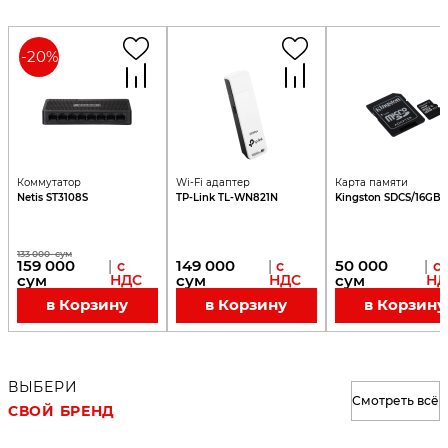
-
20
%
Коммутатор
Wi-Fi адаптер
Карта памяти
Netis ST3108S
TP-Link TL-WN821N
Kingston SDCS/16GB
133 000
сум
159 000
149 000
50 000
|
с
|
с
|
с
сум
НДС
сум
НДС
сум
НД
в Корзину
в Корзину
в Корзину
ВЫБЕРИ
Смотреть всё
СВОЙ БРЕНД