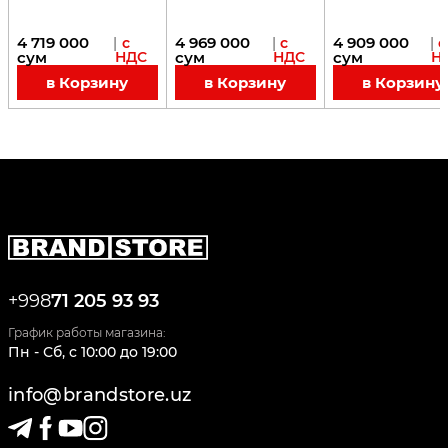
4 719 000
4 969 000
4 909 000
|
с
|
с
|
с
сум
НДС
сум
НДС
сум
Н
в Корзину
в Корзину
в Корзину
+998
71 205 93 93
График работы магазина:
Пн - Сб
,
c
10:00
до
19:00
info@brandstore.uz