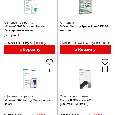
Офисная программа
Антивирус
Microsoft 365 Business Standard
Dr.Web Security Space Silver 1 ПК 26
(Электронный ключ)
месяцев
Доступно
:
1
шт
Ожидается поступление
2 489 000
сум
|
с НДС
в Корзину
в Корзину
Офисная программа
Офисная программа
Microsoft 365 Family (Электронный
Microsoft Office Pro 2021
ключ)
(Электронный ключ)