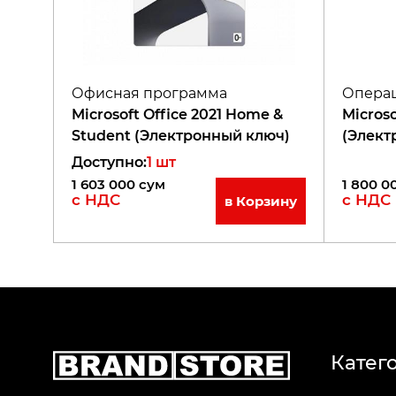
Офисная программа
Операц
Microsoft Office 2021 Home &
Microso
Student (Электронный ключ)
(Элект
Доступно
:
1
шт
1 603 000
сум
1 800 0
с НДС
с НДС
в Корзину
Катег