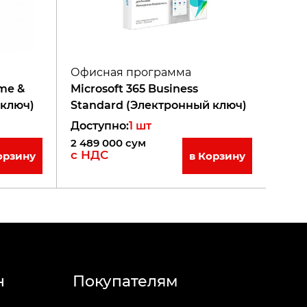
Офисная программа
ome &
Microsoft 365 Business
 ключ)
Standard (Электронный ключ)
Доступно
:
1
шт
2 489 000
сум
с НДС
орзину
в Корзину
н
Покупателям