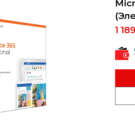
Micr
(Эл
1 18