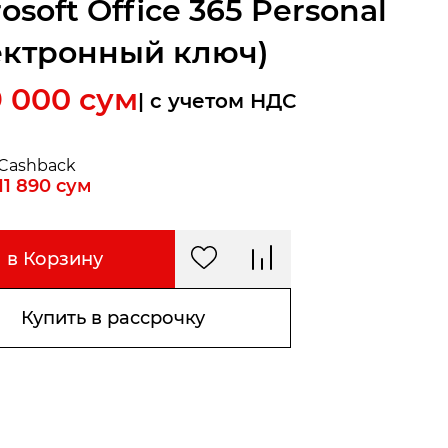
osoft Office 365 Personal
ектронный ключ)
9 000
сум
| c учетом НДС
Cashback
11 890
сум
в Корзину
Купить в рассрочку