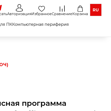
RU
сать
Авторизация
Избранное
Сравнение
Корзина
ля ПК
Компьютерная периферия
ЮЧ)
сная программа