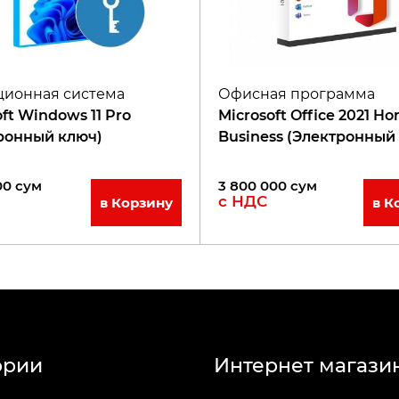
ионная система
Офисная программа
ft Windows 11 Pro
Microsoft Office 2021 H
ронный ключ)
Business (Электронный
00
сум
3 800 000
сум
с НДС
в Корзину
в К
ории
Интернет магази