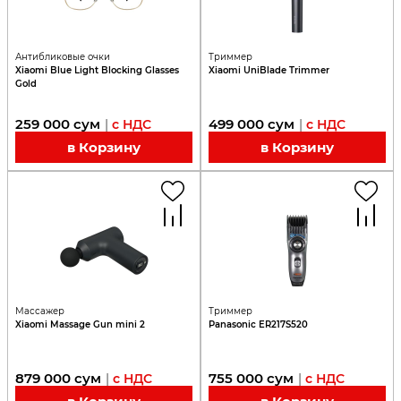
Антибликовые очки
Триммер
Xiaomi Blue Light Blocking Glasses
Xiaomi UniBlade Trimmer
Gold
259 000
сум
499 000
сум
|
с НДС
|
с НДС
в Корзину
в Корзину
Массажер
Триммер
Xiaomi Massage Gun mini 2
Panasonic ER217S520
879 000
сум
755 000
сум
|
с НДС
|
с НДС