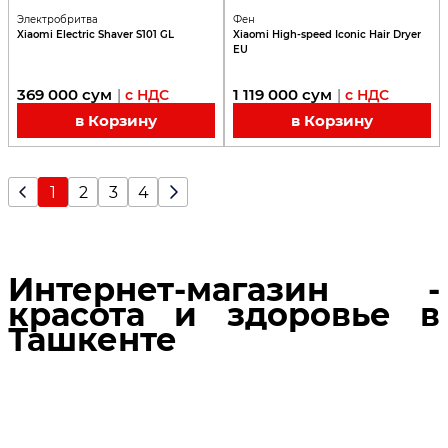
Электробритва
Фен
Xiaomi Electric Shaver S101 GL
Xiaomi High-speed Iconic Hair Dryer
EU
369 000
сум
1 119 000
сум
|
с НДС
|
с НДС
в Корзину
в Корзину
1
2
3
4
Интернет-магазин -
красота и здоровье в
Ташкенте