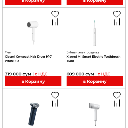
в Корзину
в Корзину
Фен
Зубная электрощетка
Xiaomi Compact Hair Dryer H101
Xiaomi Mi Smart Electric Toothbrush
White EU
T500
319 000
сум
609 000
сум
|
с НДС
|
с НДС
в Корзину
в Корзину