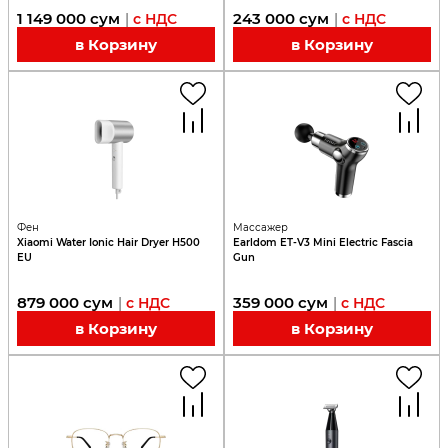
1 149 000
сум
243 000
сум
|
с НДС
|
с НДС
в Корзину
в Корзину
Фен
Массажер
Xiaomi Water Ionic Hair Dryer H500
Earldom ET-V3 Mini Electric Fascia
EU
Gun
879 000
сум
359 000
сум
|
с НДС
|
с НДС
в Корзину
в Корзину