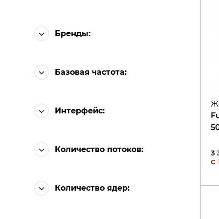
Бренды:
Базовая частота
:
Ж
Интерфейс
:
Fu
5
Количество потоков
:
3 
с
Количество ядер
: