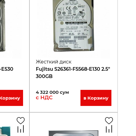
Жесткий диск
5-E530
Fujitsu S26361-F5568-E130 2.5"
300GB
4 322 000
сум
с НДС
 Корзину
в Корзину