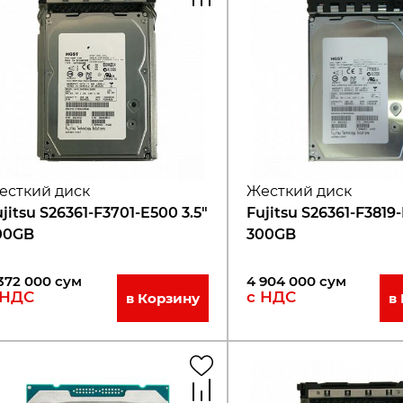
есткий диск
Жесткий диск
jitsu S26361-F3701-E500 3.5"
Fujitsu S26361-F3819-
00GB
300GB
372 000
сум
4 904 000
сум
 НДС
с НДС
в Корзину
в