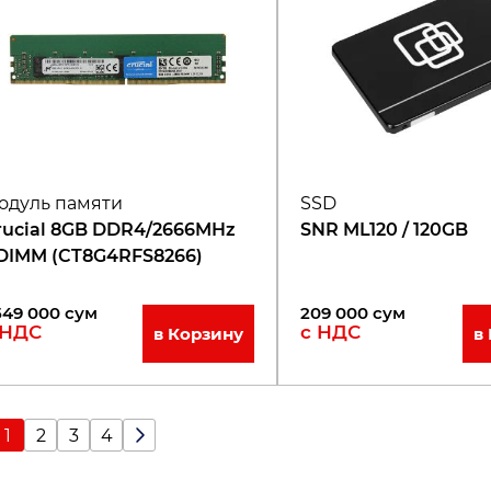
одуль памяти
SSD
rucial 8GB DDR4/2666MHz
SNR ML120 / 120GB
DIMM (CT8G4RFS8266)
549 000
сум
209 000
сум
 НДС
с НДС
в Корзину
в
1
2
3
4