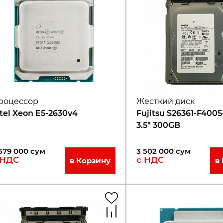
роцессор
Жесткий диск
ntel Xeon E5-2630v4
Fujitsu S26361-F400
3.5" 300GB
579 000
сум
3 502 000
сум
 НДС
с НДС
в Корзину
в