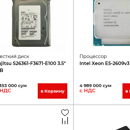
есткий диск
Процессор
jitsu S26361-F3671-E100 3.5"
Intel Xeon E5-2609v3
TB
353 000
сум
4 989 000
сум
 НДС
с НДС
в Корзину
в