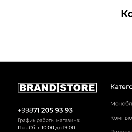
К
Катег
Монобл
+998
71 205 93 93
Компью
График работы магазина:
Пн - Сб
,
c
10:00
до
19:00