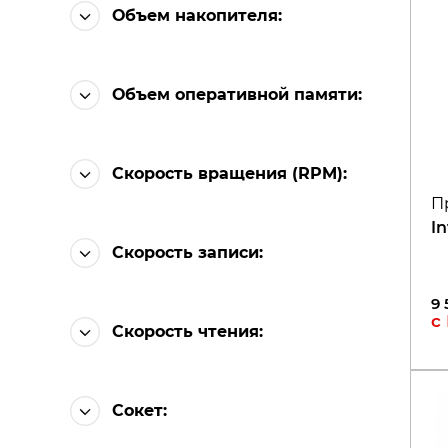
Объем накопителя
:
Объем оперативной памяти
:
Скорость вращения (RPM)
:
П
I
Скорость записи
:
9 
с
Скорость чтения
:
Сокет
: