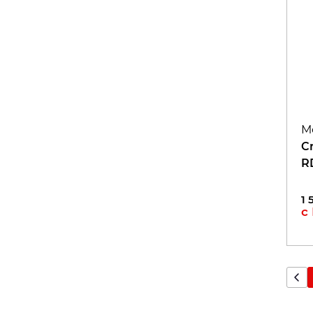
М
C
R
1 
с