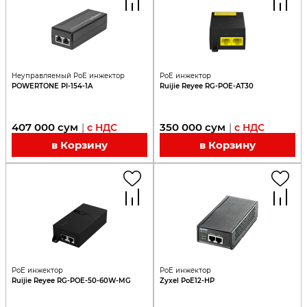
Неуправляемый PoE инжектор
PoE инжектор
POWERTONE PI-154-1A
Ruijie Reyee RG-POE-AT30
407 000
сум
350 000
сум
|
с НДС
|
с НДС
в Корзину
в Корзину
PoE инжектор
PoE инжектор
Ruijie Reyee RG-POE-50-60W-MG
Zyxel PoE12-HP