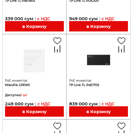
TP-Link TL-PoE160S
TP-Link TL-POE200
339 000
сум
949 000
сум
|
с НДС
|
с НДС
в Корзину
в Корзину
PoE инжектор
PoE инжектор
MikroTik GPEN11
TP-Link TL-PoE170S
Доступно
:
1
шт
249 000
сум
839 000
сум
|
с НДС
|
с НДС
в Корзину
в Корзину