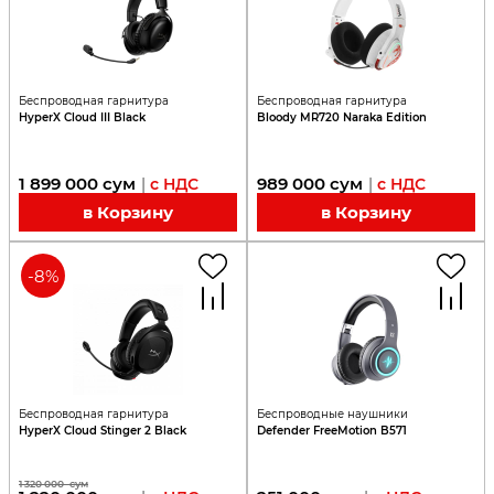
Беспроводная гарнитура
Беспроводная гарнитура
HyperX Cloud III Black
Bloody MR720 Naraka Edition
1 899 000
сум
989 000
сум
|
с НДС
|
с НДС
в Корзину
в Корзину
-
8
%
Беспроводная гарнитура
Беспроводные наушники
HyperX Cloud Stinger 2 Black
Defender FreeMotion B571
1 320 000
сум