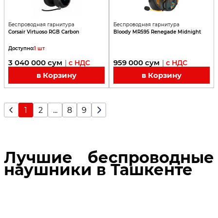
Беспроводная гарнитура
Беспроводная гарнитура
Corsair Virtuoso RGB Carbon
Bloody MR595 Renegade Midnight
Доступно
:
1
шт
3 040 000
сум
959 000
сум
|
с НДС
|
с НДС
в Корзину
в Корзину
1
2
...
8
9
Лучшие беспроводные
наушники в Ташкенте