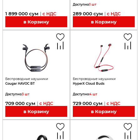
Доступно
:
1
шт
1 899 000
сум
289 000
сум
|
с НДС
|
с НДС
в Корзину
в Корзину
Беспроводные наушники
Беспроводные наушники
Cougar HAVOC BT
HyperX Cloud Buds
Доступно
:
3
шт
Доступно
:
4
шт
709 000
сум
729 000
сум
|
с НДС
|
с НДС
в Корзину
в Корзину