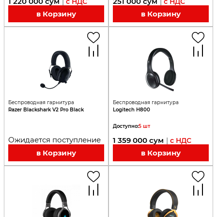
1 220 000
сум
251 000
сум
|
с НДС
|
с НДС
в Корзину
в Корзину
Беспроводная гарнитура
Беспроводная гарнитура
Razer Blackshark V2 Pro Black
Logitech H800
Доступно
:
5
шт
Ожидается поступление
1 359 000
сум
|
с НДС
в Корзину
в Корзину