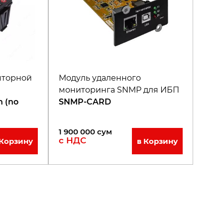
яторной
Модуль удаленного
мониторинга SNMP для ИБП
h (no
SNMP-CARD
1 900 000
сум
с НДС
 Корзину
в Корзину