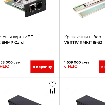
етевая карта ИБП
Крепежный набор
E SNMP Card
VERTIV RMKIT18-32
353 000
сум
1 659 000
сум
 НДС
с НДС
в Корзину
в