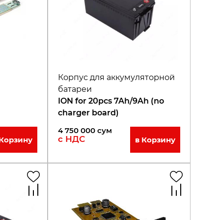
Корпус для аккумуляторной
батареи
ION for 20pcs 7Ah/9Ah (no
charger board)
4 750 000
сум
с НДС
 Корзину
в Корзину