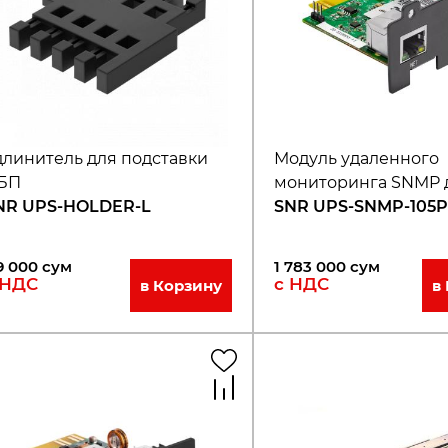
длинитель для подставки
Модуль удаленного
БП
мониторинга SNMP 
NR UPS-HOLDER-L
SNR UPS-SNMP-105
9 000
сум
1 783 000
сум
 НДС
с НДС
в Корзину
в