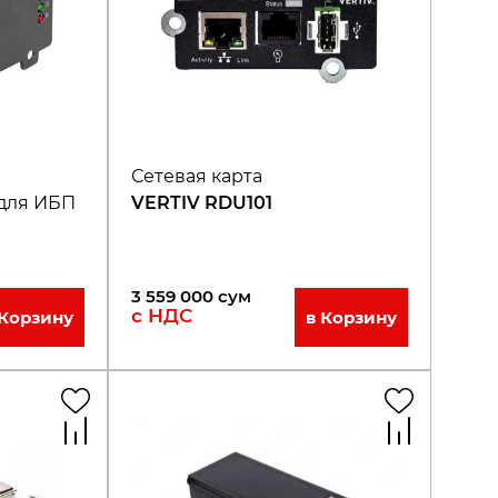
Сетевая карта
для ИБП
VERTIV RDU101
P
3 559 000
сум
с НДС
 Корзину
в Корзину