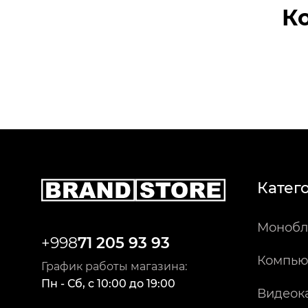
К
Катег
Монобл
+998
71 205 93 93
Компью
График работы магазина:
Пн - Сб
,
c
10:00
до
19:00
Видеок