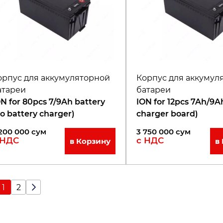
орпус для аккумуляторной
Корпус для аккумул
атареи
батареи
 80pcs 7/9Ah battery
ION for 12pcs 7Ah/9A
o battery charger)
charger board)
200 000
сум
3 750 000
сум
 НДС
с НДС
в Корзину
в
1
2