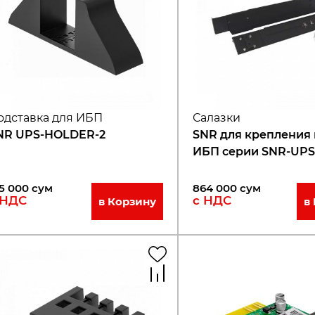
одставка для ИБП
Салазки
NR UPS-HOLDER-2
SNR для крепления 
ИБП серии SNR-UP
5 000
сум
864 000
сум
 НДС
с НДС
в Корзину
в