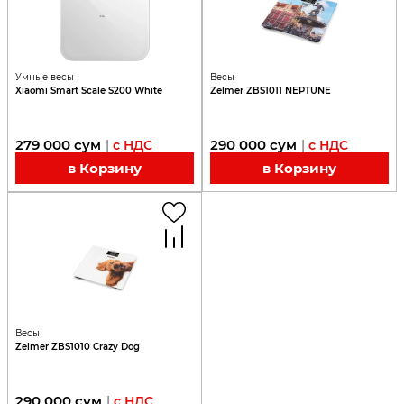
Умные весы
Весы
Xiaomi Smart Scale S200 White
Zelmer ZBS1011 NEPTUNE
279 000
сум
290 000
сум
|
с НДС
|
с НДС
в Корзину
в Корзину
Весы
Zelmer ZBS1010 Crazy Dog
290 000
сум
|
с НДС