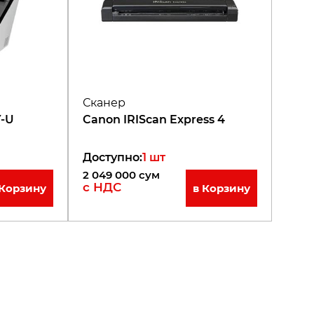
Сканер
Y-U
Canon IRIScan Express 4
Доступно
:
1
шт
2 049 000
сум
с НДС
 Корзину
в Корзину