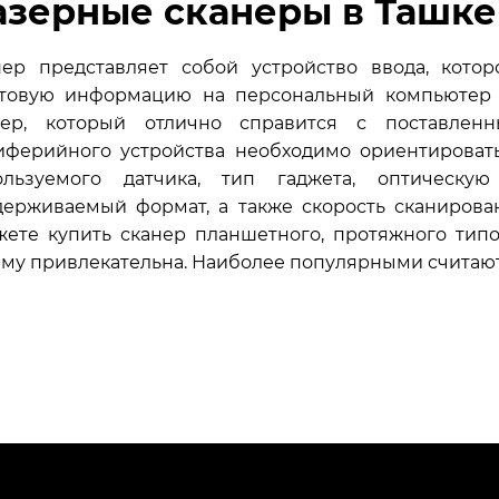
азерные сканеры в Ташке
нер представляет собой устройство ввода, кото
стовую информацию на персональный компьютер 
нер, который отлично справится с поставле
иферийного устройства необходимо ориентировать
ользуемого датчика, тип гаджета, оптическую
держиваемый формат, а также скорость сканиров
ете купить сканер планшетного, протяжного типов
ему привлекательна. Наиболее популярными считаю