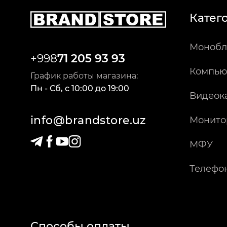
Катег
Монобл
+998
71 205 93 93
Компью
График работы магазина:
Пн - Сб
,
c
10:00
до
19:00
Видеок
info@brandstore.uz
Монито
МФУ
Телефо
Способы оплаты