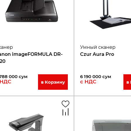
канер
Умный сканер
anon imageFORMULA DR-
Czur Aura Pro
120
 788 000
сум
6 190 000
сум
 НДС
с НДС
в Корзину
в