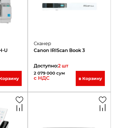
Сканер
H-U
Canon IRIScan Book 3
Доступно
:
2
шт
2 079 000
сум
с НДС
 Корзину
в Корзину