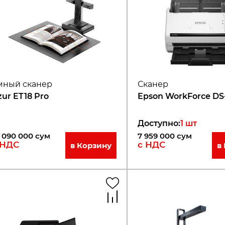
мный сканер
Сканер
zur ET18 Pro
Epson WorkForce DS-
Доступно
:
1
шт
 090 000
сум
7 959 000
сум
 НДС
с НДС
в Корзину
в