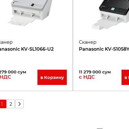
канер
Сканер
anasonic KV-SL1066-U2
Panasonic KV-S1058
279 000
сум
11 279 000
сум
 НДС
с НДС
в Корзину
в
1
2