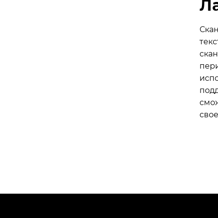
Л
Ска
тек
ска
пер
исп
под
смож
сво