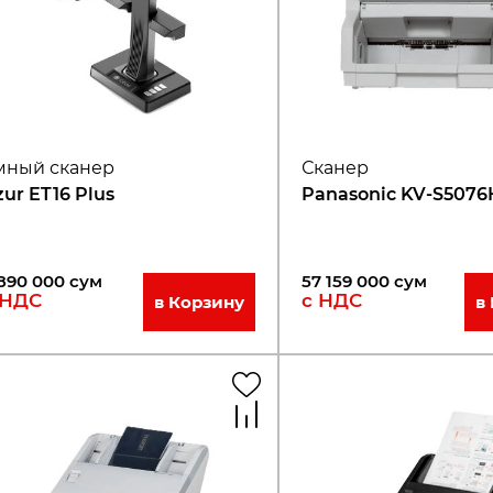
мный сканер
Сканер
zur ET16 Plus
Panasonic KV-S5076
890 000
сум
57 159 000
сум
 НДС
с НДС
в Корзину
в