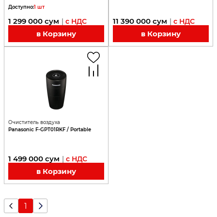
Доступно
:
1
шт
1 299 000
сум
11 390 000
сум
|
с НДС
|
с НДС
в Корзину
в Корзину
Очиститель воздуха
Panasonic F-GPT01RKF / Portable
1 499 000
сум
|
с НДС
в Корзину
1