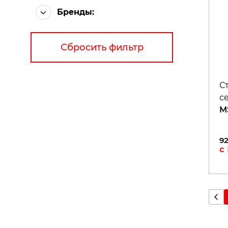
Бренды:
Сбросить фильтр
С
с
M
9
с