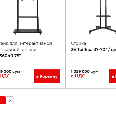
тенд для интерактивной
Стойка
енсорной панели
2E Toifkaa 37-70" / д
S6040 75"
29 000
сум
1 059 000
сум
 НДС
с НДС
в Корзину
в
1