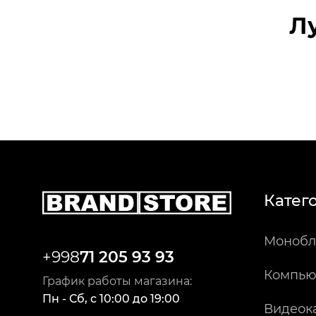
Л
Катег
Монобл
+998
71 205 93 93
Компью
График работы магазина:
Пн - Сб
,
c
10:00
до
19:00
Видеок