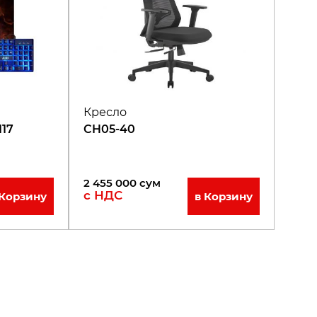
Кресло
117
CH05-40
2 455 000
сум
с НДС
 Корзину
в Корзину