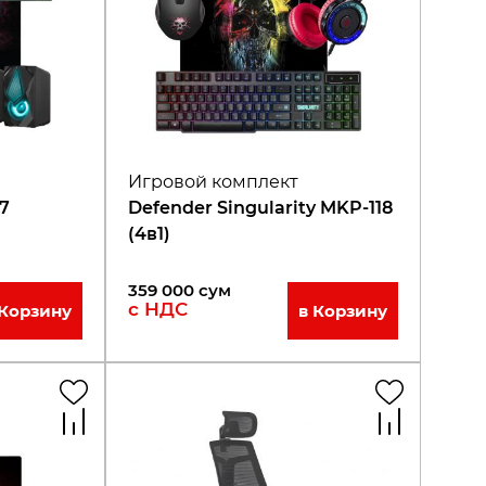
Игровой комплект
27
Defender Singularity MKP-118
(4в1)
359 000
сум
с НДС
 Корзину
в Корзину