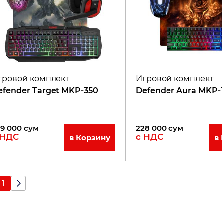
гровой комплект
Игровой комплект
efender Target MKP-350
Defender Aura MKP-
39 000
сум
228 000
сум
 НДС
с НДС
в Корзину
в
1