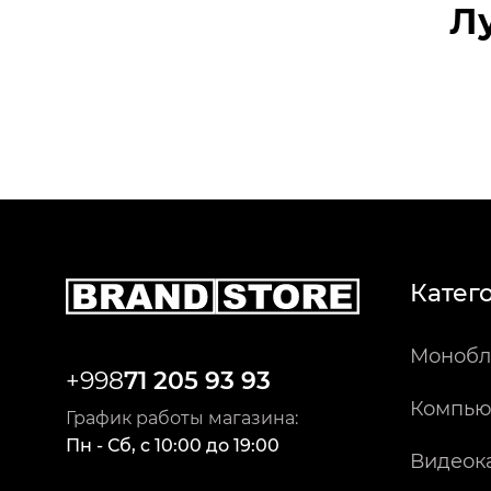
Л
Катег
Монобл
+998
71 205 93 93
Компью
График работы магазина:
Пн - Сб
,
c
10:00
до
19:00
Видеок