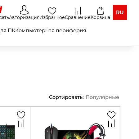
RU
сать
Авторизация
Избранное
Сравнение
Корзина
ля ПК
Компьютерная периферия
Сортировать
:
Популярные