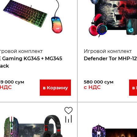
гровой комплект
Игровой комплект
E Gaming KG345 + MG345
Defender Tor MHP-1
lack
39 000
сум
580 000
сум
 НДС
с НДС
в Корзину
в