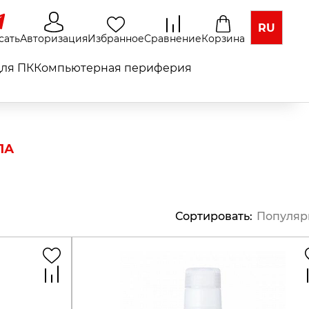
RU
сать
Авторизация
Избранное
Сравнение
Корзина
ля ПК
Компьютерная периферия
ЛА
Сортировать
:
Популяр