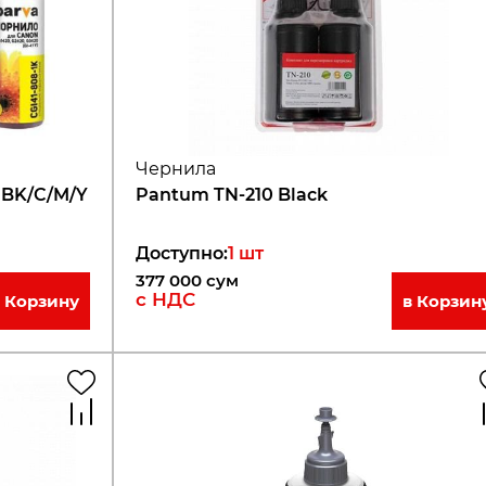
Чернила
 BK/C/M/Y
Pantum TN-210 Black
Доступно
:
1
шт
377 000
сум
с НДС
в Корзину
в Корзин