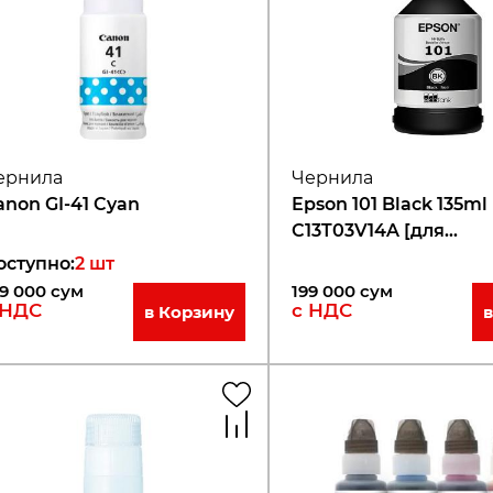
ернила
Чернила
anon GI-41 Cyan
Epson 101 Black 135ml
C13T03V14A [для
L4150/L4160/L6160/L6
оступно
:
2
шт
9 000
сум
199 000
сум
 НДС
с НДС
в Корзину