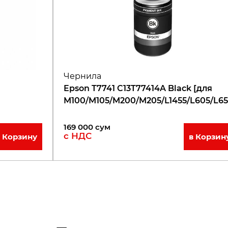
Чернила
Epson T7741 C13T77414A Black [для
M100/M105/M200/M205/L1455/L605/L65
169 000
сум
с НДС
в Корзину
в Корзин