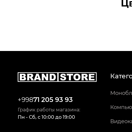
Ц
Катег
Монобл
+998
71 205 93 93
Компью
График работы магазина:
Пн - Сб
,
c
10:00
до
19:00
Видеок