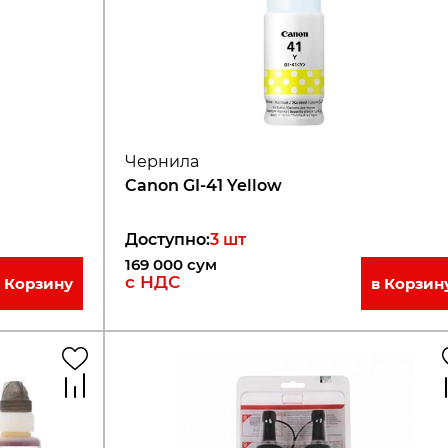
Чернила
Canon GI-41 Yellow
170/L6190]
Доступно
:
3
шт
169 000
сум
с НДС
в Корзину
в Корзин