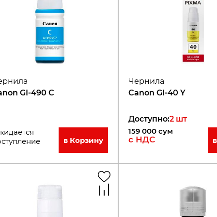
ернила
Чернила
anon GI-490 С
Canon GI-40 Y
Доступно
:
2
шт
159 000
сум
жидается
с НДС
в Корзину
оступление