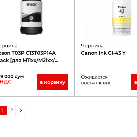
ернила
Чернила
pson T03P C13T03P14A
Canon Ink GI-43 Y
lack [для М11хх/М21хх/
31хх]
99 000
сум
Ожидается
 НДС
в Корзину
поступление
1
2