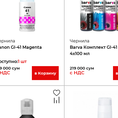
ернила
Чернила
anon GI-41 Magenta
Barva Комплект GI-41
4x100 мл
оступно
:
1
шт
9 000
сум
219 000
сум
 НДС
с НДС
в Корзину