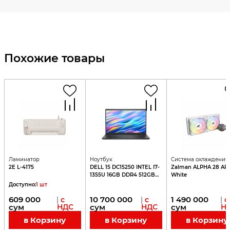
Похожие товары
Ламинатор
Ноутбук
Система охлаждения
2E L-4175
DELL 15 DC15250 INTEL I7-
Zalman ALPHA 28 AR
1355U 16GB DDR4 512GB
White
15,6 FHD 120Hz
Доступно
:
1
шт
609 000
10 700 000
1 490 000
|
с
|
с
|
с
сум
НДС
сум
НДС
сум
Н
в Корзину
в Корзину
в Корзину