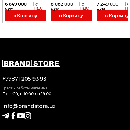
6 649 000
8 082 000
7 249 000
|
с
|
с
|
с
сум
НДС
сум
НДС
сум
Н
в Корзину
в Корзину
в Корзину
+998
71 205 93 93
График работы магазина:
Пн - Сб
,
c
10:00
до
19:00
info@brandstore.uz