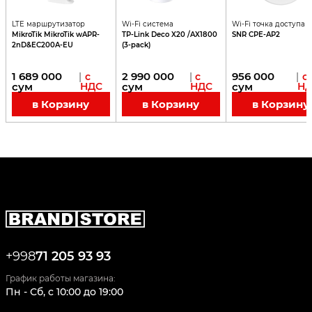
LTE маршрутизатор
Wi-Fi система
Wi-Fi точка доступа
MikroTik MikroTik wAPR-
TP-Link Deco X20 /AX1800
SNR CPE-AP2
2nD&EC200A-EU
(3-pack)
1 689 000
2 990 000
956 000
|
с
|
с
|
с
сум
НДС
сум
НДС
сум
НД
в Корзину
в Корзину
в Корзину
+998
71 205 93 93
График работы магазина:
Пн - Сб
,
c
10:00
до
19:00