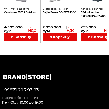
Wi-Fi точка доступа
Беспроводной мост
Сетевой адаптер
Cambium E501S Outdoor
Ruijie Reyee RG-EST350-V2
TP-Link Archer
TXE70UH/AXE5400
4 309 000
2 890 000
659 000
|
с
|
с
|
с
сум
НДС
сум
НДС
сум
НД
в Корзину
в Корзину
в Корзину
+998
71 205 93 93
График работы магазина:
Пн - Сб
,
c
10:00
до
19:00