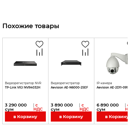
Похожие товары
Видеорегистратор NVR
Видеорегистратор
IP-камера
TP-Link VIGI NVR4032H
Aevision AE-N6000-25EF
Aevision AE-2D11-091
3 290 000
3 890 000
6 890 000
|
с
|
с
|
с
сум
НДС
сум
НДС
сум
Н
в Корзину
в Корзину
в Корзину