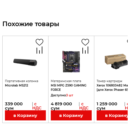
Похожие товары
Портативная колонка
Материнская плата
Тонер-картридж
Microlab MS212
MSI MPG Z590 GAMING
Xerox 106R03482 Mag
FORCE
[для Xerox Phaser 651
WorkCentre 6515]
Доступно
:
3
шт
339 000
4 819 000
1 259 000
|
с
|
с
|
с
сум
НДС
сум
НДС
сум
Н
в Корзину
в Корзину
в Корзину