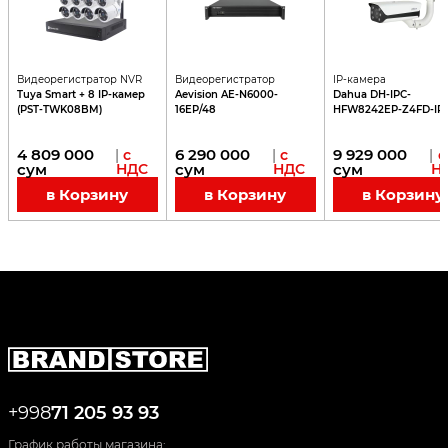
Видеорегистратор NVR
Видеорегистратор
IP-камера
Tuya Smart + 8 IP-камер
Aevision AE-N6000-
Dahua DH-IPC-
(PST-TWK08BM)
16EP/48
HFW8242EP-Z4FD-IR
LED
4 809 000
6 290 000
9 929 000
|
с
|
с
|
с
сум
НДС
сум
НДС
сум
Н
в Корзину
в Корзину
в Корзину
+998
71 205 93 93
График работы магазина: