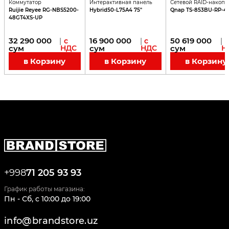
Коммутатор
Интерактивная панель
Сетевой RAID-накопи
Ruijie Reyee RG-NBS5200-
Hybrid50-L75A4 75"
Qnap TS-853BU-RP-4
48GT4XS-UP
32 290 000
16 900 000
50 619 000
|
с
|
с
|
с
сум
НДС
сум
НДС
сум
Н
в Корзину
в Корзину
в Корзину
+998
71 205 93 93
График работы магазина:
Пн - Сб
,
c
10:00
до
19:00
info@brandstore.uz