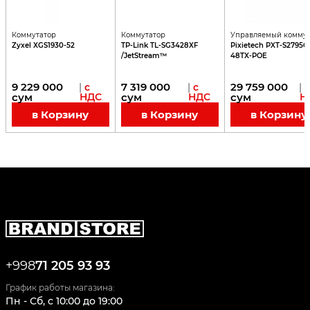
Коммутатор
Коммутатор
Управляемый коммут
Zyxel XGS1930-52
TP-Link TL-SG3428XF
Pixietech PXT-S2795G
/JetStream™
48TX-POE
9 229 000
7 319 000
29 759 000
|
с
|
с
|
сум
НДС
сум
НДС
сум
Н
в Корзину
в Корзину
в Корзину
+998
71 205 93 93
График работы магазина:
Пн - Сб
,
c
10:00
до
19:00