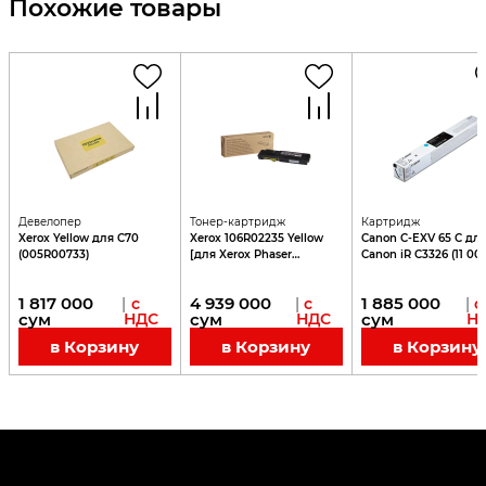
Похожие товары
Девелопер
Тонер-картридж
Картридж
Xerox Yellow для С70
Xerox 106R02235 Yellow
Canon C-EXV 65 С дл
(005R00733)
[для Xerox Phaser
Canon iR C3326 (11 00
6600N/6600DN -
стр.)
WorkCentre 6605/6605DN]
1 817 000
4 939 000
1 885 000
|
с
|
с
|
с
сум
НДС
сум
НДС
сум
Н
в Корзину
в Корзину
в Корзину