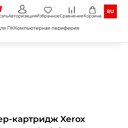
RU
сать
Авторизация
Избранное
Сравнение
Корзина
ля ПК
Компьютерная периферия
ер-картридж Xerox