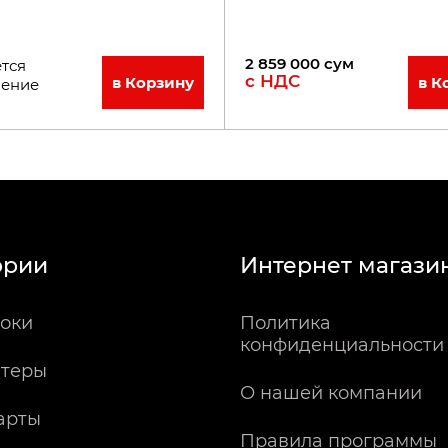
2 859 000
сум
тся
с НДС
в Корзину
в К
ление
ории
Интернет магази
оки
Политика
конфиденциальности
теры
О нашей компании
арты
Правила программы