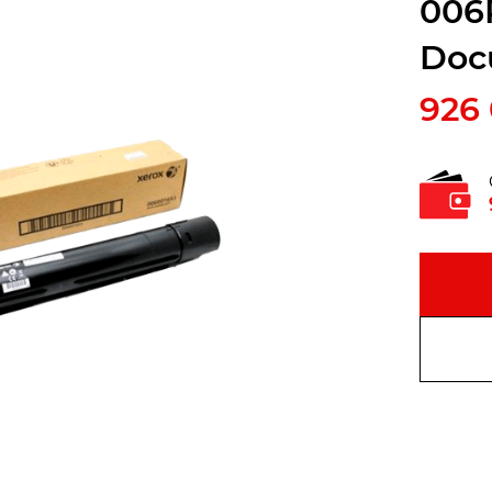
006
Doc
926