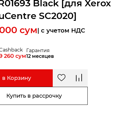
R01693 Black [для Xerox
uCentre SC2020]
 000
сум
| c учетом НДС
Cashback
Гарантия
9 260
сум
12 месяцев
в Корзину
Купить в рассрочку