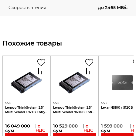
до 2465 МБ/с
Скорость чтения
Похожие товары
SSD
SSD
SSD
Lenovo ThinkSystem 2.5"
Lenovo ThinkSystem 2.5"
Lexar NS100 / 512GB
Multi Vendor 1.92TB Entry
Multi Vendor 960GB Entry
SATA 6Gb Hot Swap
SATA 6Gb Hot Swap
16 049 000
10 529 000
1 599 000
|
с
|
с
|
с
сум
НДС
сум
НДС
сум
Н