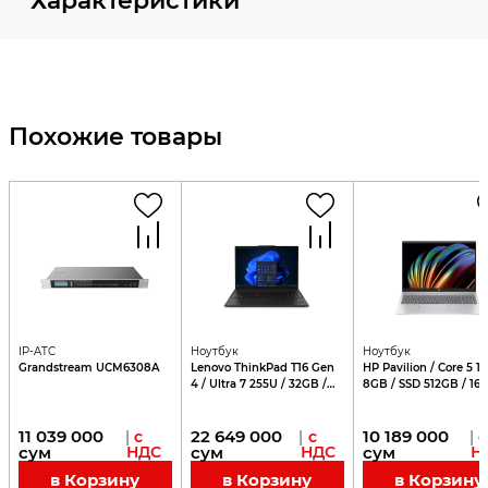
Характеристики
Похожие товары
IP-ATC
Ноутбук
Ноутбук
Grandstream UCM6308A
Lenovo ThinkPad T16 Gen
HP Pavilion / Core 5 1
4 / Ultra 7 255U / 32GB /
8GB / SSD 512GB / 16"
512GB SSD / 16"
11 039 000
22 649 000
10 189 000
|
с
|
с
|
с
сум
НДС
сум
НДС
сум
Н
в Корзину
в Корзину
в Корзину