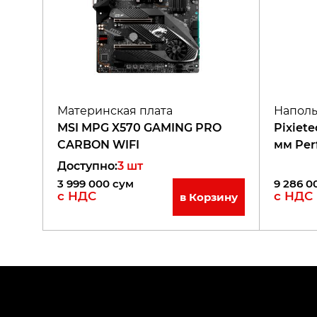
Материнская плата
Напол
MSI MPG X570 GAMING PRO
Pixiet
CARBON WIFI
мм Per
Доступно
:
3
шт
3 999 000
сум
9 286 0
с НДС
с НДС
в Корзину