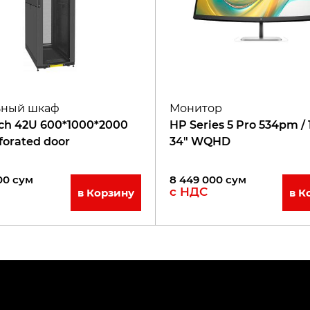
ьный шкаф
Монитор
ech 42U 600*1000*2000
HP Series 5 Pro 534pm / 
forated door
34" WQHD
00
сум
8 449 000
сум
с НДС
в Корзину
в К