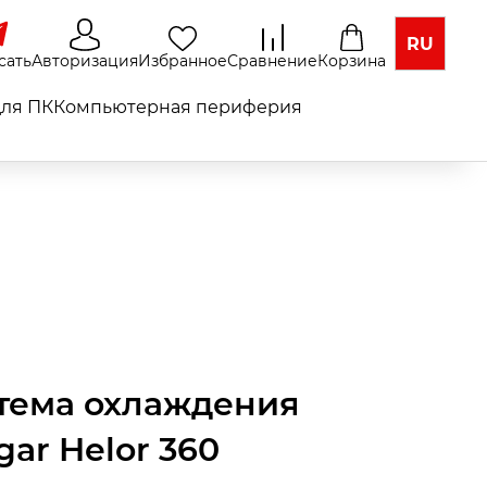
RU
сать
Авторизация
Избранное
Сравнение
Корзина
ля ПК
Компьютерная периферия
тема охлаждения
gar Helor 360