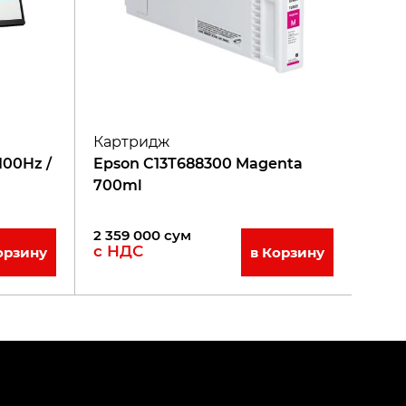
Картридж
100Hz /
Epson C13T688300 Magenta
700ml
2 359 000
сум
с НДС
орзину
в Корзину