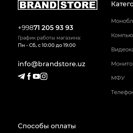
Катег
Монобл
+998
71 205 93 93
Компью
График работы магазина:
Пн - Сб
,
c
10:00
до
19:00
Видеок
info@brandstore.uz
Монито
МФУ
Телефо
Способы оплаты