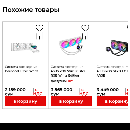
Похожие товары
Система охлаждения
Система охлаждения
Система охлаждения
Deepcool LT720 White
ASUS ROG Strix LC 360
ASUS ROG STRIX LC II
RGB White Edition
ARGB
Доступно
:
1
шт
2 159 000
3 565 000
3 449 000
|
с
|
с
|
с
сум
НДС
сум
НДС
сум
Н
в Корзину
в Корзину
в Корзину