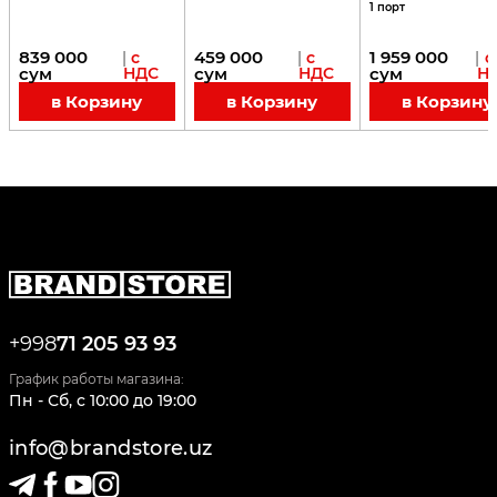
1 порт
839 000
459 000
1 959 000
|
с
|
с
|
с
сум
НДС
сум
НДС
сум
Н
в Корзину
в Корзину
в Корзину
+998
71 205 93 93
График работы магазина:
Пн - Сб
,
c
10:00
до
19:00
info@brandstore.uz