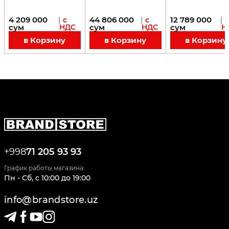
REFURBISHED
(Реставрация)
4 209 000
44 806 000
12 789 000
|
с
|
с
|
с
сум
НДС
сум
НДС
сум
Н
в Корзину
в Корзину
в Корзину
+998
71 205 93 93
График работы магазина:
Пн - Сб
,
c
10:00
до
19:00
info@brandstore.uz