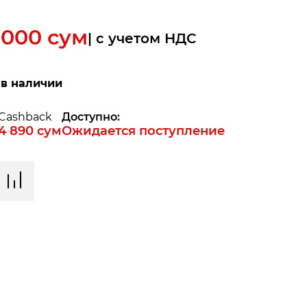
"
 000
сум
| c учетом НДС
 в наличии
Cashback
Доступно:
4 890
сум
Ожидается поступление