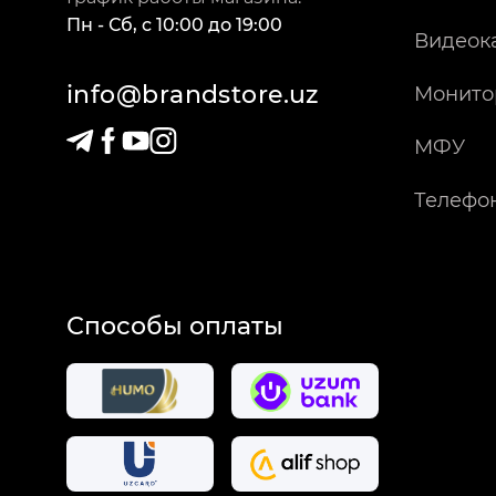
Пн - Сб
,
c
10:00
до
19:00
Видеок
info@brandstore.uz
Монито
МФУ
Телефо
Способы оплаты