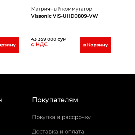
Матричный коммутатор
Vissonic VIS-UHD0809-VW
43 359 000
сум
с НДС
орзину
в Корзину
н
Покупателям
Покупка в рассрочку
Доставка и оплата