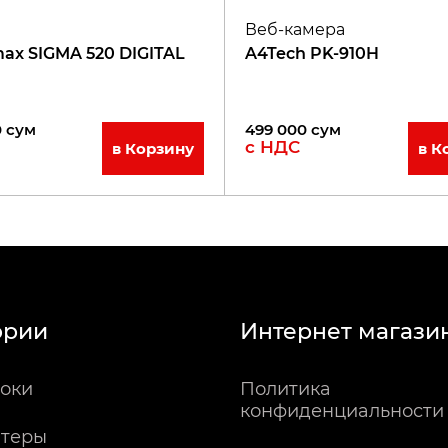
Веб-камера
x SIGMA 520 DIGITAL
A4Tech PK-910H
0
сум
499 000
сум
с НДС
в Корзину
в К
ории
Интернет магази
оки
Политика
конфиденциальности
теры