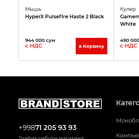
Мышь
Кулер
HyperX Pulsefire Haste 2 Black
Gamema
White
944 000
сум
490 00
с НДС
с НДС
в Корзину
Катег
Монобл
+998
71 205 93 93
Компью
График работы магазина: