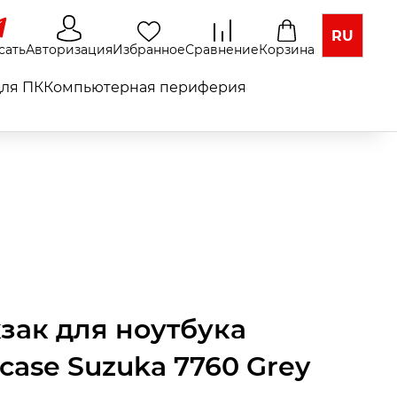
RU
сать
Авторизация
Избранное
Сравнение
Корзина
ля ПК
Компьютерная периферия
зак для ноутбука
acase Suzuka 7760 Grey