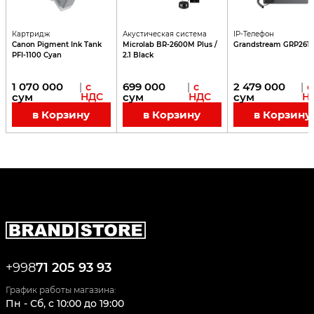
Картридж
Акустическая система
IP-Телефон
Canon Pigment Ink Tank
Microlab BR-2600M Plus /
Grandstream GRP2616
PFI-1100 Cyan
2.1 Black
1 070 000
699 000
2 479 000
|
с
|
с
|
с
сум
НДС
сум
НДС
сум
Н
в Корзину
в Корзину
в Корзину
+998
71 205 93 93
График работы магазина:
Пн - Сб
,
c
10:00
до
19:00