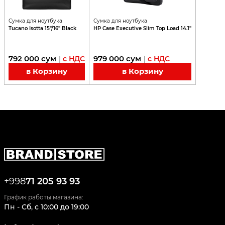
Сумка для ноутбука
Сумка для ноутбука
Tucano Isotta 15"/16" Black
HP Case Executive Slim Top Load 14.1"
792 000
сум
979 000
сум
|
с НДС
|
с НДС
в Корзину
в Корзину
+998
71 205 93 93
График работы магазина:
Пн - Сб
,
c
10:00
до
19:00