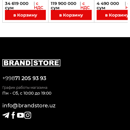
34 619 000
119 900 000
4 490 000
|
с
|
с
|
с
сум
НДС
сум
НДС
сум
Н
в Корзину
в Корзину
в Корзину
+998
71 205 93 93
График работы магазина:
Пн - Сб
,
c
10:00
до
19:00
info@brandstore.uz