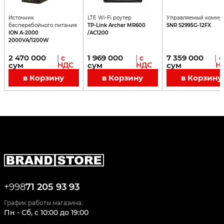
Источник
LTE Wi-Fi роутер
Управляемый коммут
бесперебойного питания
TP-Link Archer MR600
SNR S2995G-12FX
ION A-2000
/AC1200
2000VA/1200W
2 470 000
1 969 000
7 359 000
|
с
|
с
|
с
сум
НДС
сум
НДС
сум
Н
в Корзину
в Корзину
в Корзину
+998
71 205 93 93
График работы магазина:
Пн - Сб
,
c
10:00
до
19:00