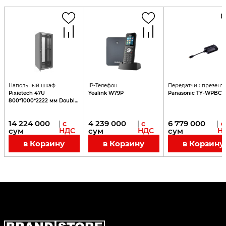
Напольный шкаф
IP-Телефон
Передатчик презент
Pixietech 47U
Yealink W79P
Panasonic TY-WPBC1
800*1000*2222 мм Double
Door
14 224 000
4 239 000
6 779 000
|
с
|
с
|
с
сум
НДС
сум
НДС
сум
Н
в Корзину
в Корзину
в Корзину