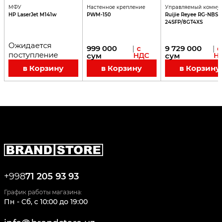
МФУ
Настенное крепление
Управляемый коммут
HP LaserJet M141w
PWM-150
Ruijie Reyee RG-NBS3
24SFP/8GT4XS
Ожидается
999 000
9 729 000
|
с
|
с
поступление
сум
НДС
сум
Н
в Корзину
в Корзину
в Корзину
+998
71 205 93 93
График работы магазина:
Пн - Сб
,
c
10:00
до
19:00