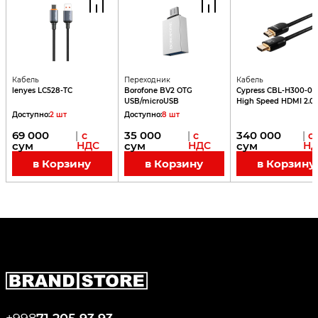
Кабель
Переходник
Кабель
lenyes LC528-TC
Borofone BV2 OTG
Cypress CBL-H300-010
USB/microUSB
High Speed HDMI 2.0 
3840х2160 / 60Hz / 1
Доступно
:
2
шт
Доступно
:
8
шт
69 000
35 000
340 000
|
с
|
с
|
с
сум
НДС
сум
НДС
сум
Н
в Корзину
в Корзину
в Корзину