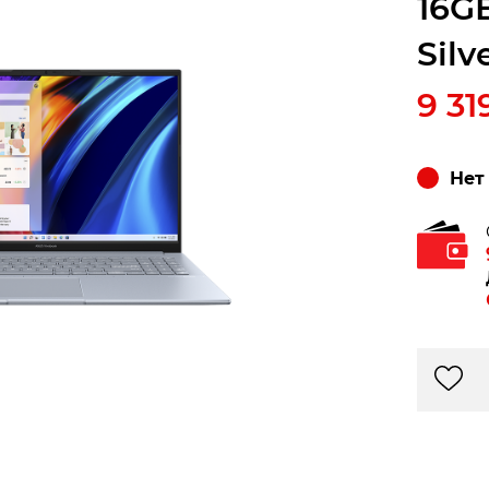
16GB
Silv
9 31
Нет