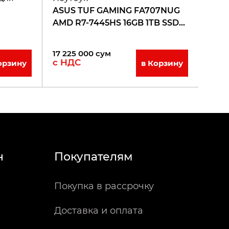
ASUS TUF GAMING FA707NUG
AMD R7-7445HS 16GB 1TB SSD
6GB RTX 4050 17,3 FHD IPS
144Hz MECHA GRAY
17 225 000
сум
с НДС
орзину
в Корзину
н
Покупателям
Покупка в рассрочку
Доставка и оплата