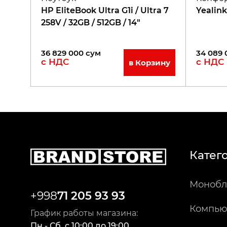
HP EliteBook Ultra G1i / Ultra 7
Yealin
258V / 32GB / 512GB / 14"
36 829 000
сум
34 089 
с НДС
с НДС
в Корзину
Катег
Монобл
+998
71 205 93 93
Компью
График работы магазина:
Пн - Сб
,
c
10:00
до
19:00