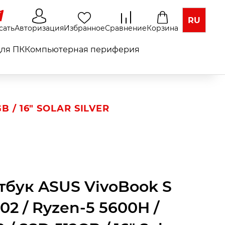
RU
сать
Авторизация
Избранное
Сравнение
Корзина
ля ПК
Компьютерная периферия
B / 16" SOLAR SILVER
тбук ASUS VivoBook S
02 / Ryzen-5 5600H /