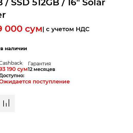
 / SSD 512GB / 16" Solar
er
9 000
сум
| c учетом НДС
 в наличии
Cashback
Гарантия
93 190
сум
12 месяцев
Доступно:
Ожидается поступление