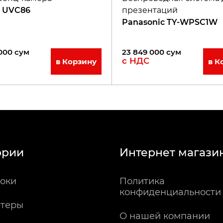
k UVC86
презентаций
Panasonic TY-WPSC1W
000
сум
23 849 000
сум
с НДС
в Корзину
в К
ории
Интернет магази
оки
Политика
конфиденциальности
теры
О нашей компании