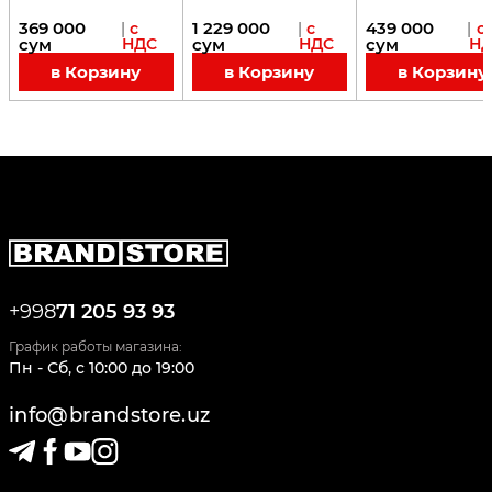
369 000
1 229 000
439 000
|
с
|
с
|
с
сум
НДС
сум
НДС
сум
Н
в Корзину
в Корзину
в Корзину
+998
71 205 93 93
График работы магазина:
Пн - Сб
,
c
10:00
до
19:00
info@brandstore.uz