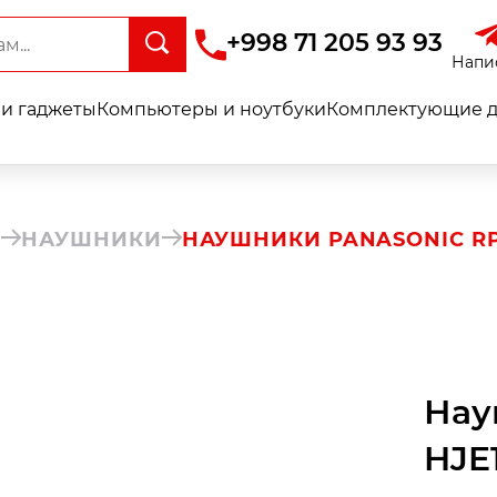
+998 71 205 93 93
Напи
и гаджеты
Компьютеры и ноутбуки
Комплектующие д
Ы
НАУШНИКИ
НАУШНИКИ PANASONIC RP
Нау
HJE