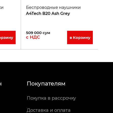
ки
Беспроводные наушники
A4Tech B20 Ash Grey
509 000
сум
с НДС
орзину
в Корзину
н
Покупателям
Покупка в рассрочку
Доставка и оплата