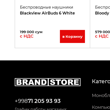
Беспроводные наушники
Беспр
Blackview AirBuds 6 White
Bloody
199 000
сум
579 000
с НДС
с НДС
в Корзину
Катег
Монобл
+998
71 205 93 93
Компью
График работы магазина: