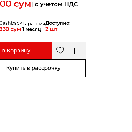
000
сум
| c учетом НДС
Cashback
Доступно:
Гарантия
830
сум
2
шт
1 месяц
в Корзину
Купить в рассрочку