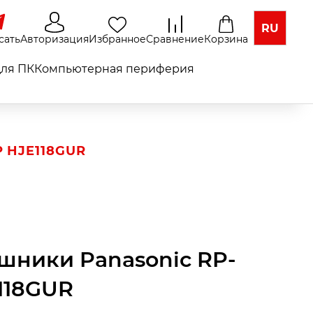
RU
сать
Авторизация
Избранное
Сравнение
Корзина
ля ПК
Компьютерная периферия
 HJE118GUR
шники Panasonic RP-
118GUR