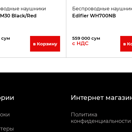
оводные наушники
Беспроводные наушни
 M30 Black/Red
Edifier WH700NB
сум
559 000
сум
с НДС
в Корзину
в К
ории
Интернет магази
оки
Политика
конфиденциальности
теры