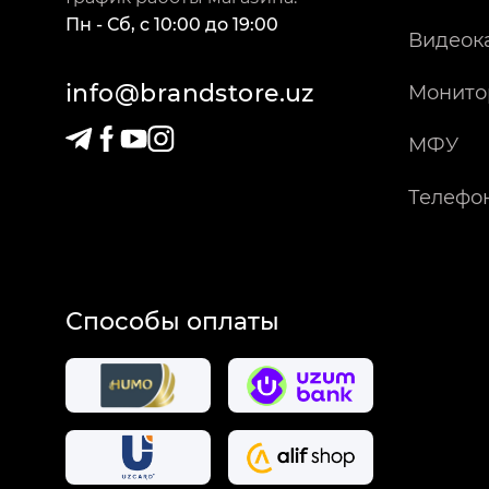
Пн - Сб
,
c
10:00
до
19:00
Видеок
info@brandstore.uz
Монито
МФУ
Телефо
Способы оплаты