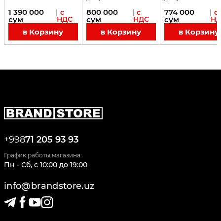
1 390 000
800 000
774 000
|
с
|
с
|
с
сум
НДС
сум
НДС
сум
НД
в Корзину
в Корзину
в Корзину
+998
71 205 93 93
График работы магазина:
Пн - Сб
,
c
10:00
до
19:00
info@brandstore.uz