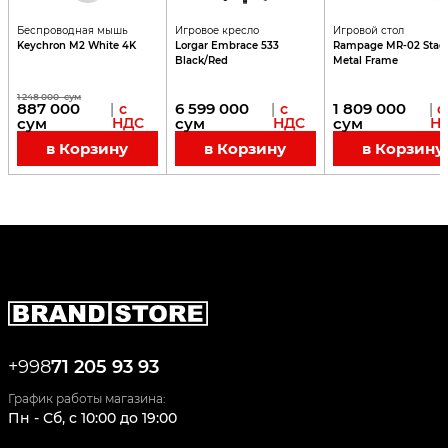
Беспроводная мышь
Игровое кресло
Игровой стол
Keychron M2 White 4K
Lorgar Embrace 533
Rampage MR-02 Stag
Black/Red
Metal Frame
1 248 000
сум
887 000
6 599 000
1 809 000
|
с
|
с
|
с
сум
НДС
сум
НДС
сум
Н
в Корзину
в Корзину
в Корзину
+998
71 205 93 93
График работы магазина:
Пн - Сб
,
c
10:00
до
19:00