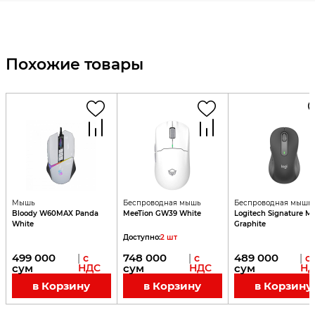
Похожие товары
Мышь
Беспроводная мышь
Беспроводная мышь
Bloody W60MAX Panda
MeeTion GW39 White
Logitech Signature M
White
Graphite
Доступно
:
2
шт
499 000
748 000
489 000
|
с
|
с
|
с
сум
НДС
сум
НДС
сум
Н
в Корзину
в Корзину
в Корзину