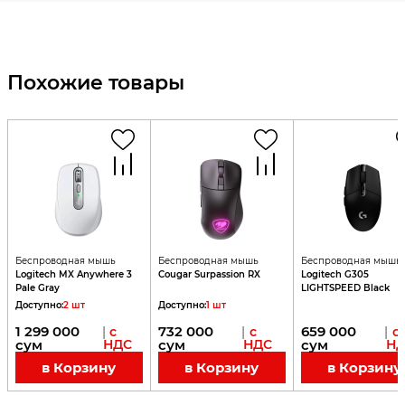
Похожие товары
Беспроводная мышь
Беспроводная мышь
Беспроводная мышь
Logitech MX Anywhere 3
Cougar Surpassion RX
Logitech G305
Pale Gray
LIGHTSPEED Black
Доступно
:
2
шт
Доступно
:
1
шт
1 299 000
732 000
659 000
|
с
|
с
|
с
сум
НДС
сум
НДС
сум
НД
в Корзину
в Корзину
в Корзину